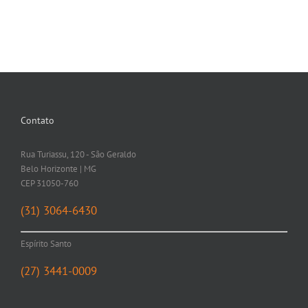
Contato
Rua Turiassu, 120 - São Geraldo
Belo Horizonte | MG
CEP 31050-760
(31) 3064-6430
Espírito Santo
(27) 3441-0009