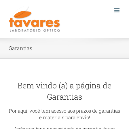
Skip
to
content
Garantias
Bem vindo (a) a página de
Garantias
Por aqui, você tem acesso aos prazos de garantias
e materiais para envio!
Após avaliar a necessidade de garantia, favor