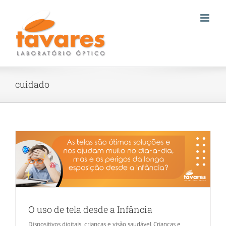
Skip
to
content
cuidado
O uso de tela desde a Infância
Dispositivos digitais, crianças e visão saudável Crianças e