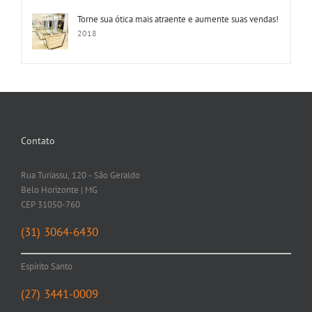
Torne sua ótica mais atraente e aumente suas vendas!
2018
Contato
Rua Turiassu, 120 - São Geraldo
Belo Horizonte | MG
CEP 31050-760
(31) 3064-6430
Espírito Santo
(27) 3441-0009