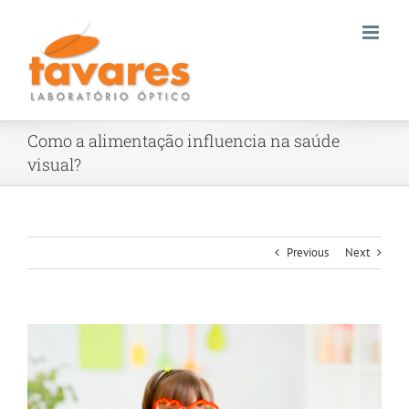
Skip
to
content
Como a alimentação influencia na saúde
visual?
Previous
Next
View
Larger
Image